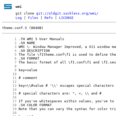
wmi
git clone
git://oldgit.suckless.org/wmi/
Log
|
Files
|
Refs
|
LICENSE
theme.conf.5 (8040B)
      1
      2
      3
      4
      5
      6
      7
      8
      9
     10
     11
     12
     13
     14
     15
     16
     17
     18
     19
     20