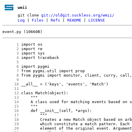
wmii
git clone
git://oldgit.suckless.org/wmii/
Log
|
Files
|
Refs
|
README
|
LICENSE
event.py (10660B)
      1
      2
      3
      4
      5
      6
      7
      8
      9
     10
     11
     12
     13
     14
     15
     16
     17
     18
     19
     20