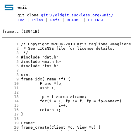
wmii
git clone
git://oldgit.suckless.org/wmii/
Log
|
Files
|
Refs
|
README
|
LICENSE
frame.c (13941B)
      1
      2
      3
      4
      5
      6
      7
      8
      9
     10
     11
     12
     13
     14
     15
     16
     17
     18
     19
     20